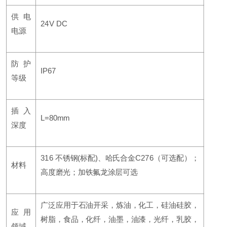
供电
24V DC
电源
防护
IP67
等级
插入
L=80mm
深度
316 不锈钢(标配)、哈氏合金C276（可选配）；
材料
高度磨光；加铁氟龙涂层可选
广泛应用于石油开采，炼油，化工，硅油硅胶，
应用
树脂，食品，化纤，油墨，油漆，光纤，乳胶，
领域