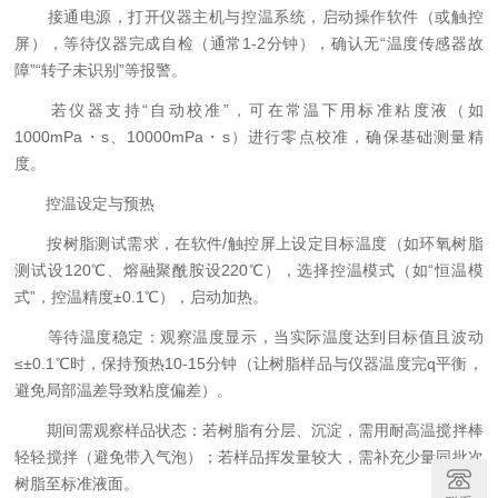
接通电源，打开仪器主机与控温系统，启动操作软件（或触控
屏），等待仪器完成自检（通常1-2分钟），确认无“温度传感器故
障”“转子未识别”等报警。
若仪器支持“自动校准”，可在常温下用标准粘度液（如
1000mPa・s、10000mPa・s）进行零点校准，确保基础测量精
度。
控温设定与预热
按树脂测试需求，在软件/触控屏上设定目标温度（如环氧树脂
测试设120℃、熔融聚酰胺设220℃），选择控温模式（如“恒温模
式”，控温精度±0.1℃），启动加热。
等待温度稳定：观察温度显示，当实际温度达到目标值且波动
≤±0.1℃时，保持预热10-15分钟（让树脂样品与仪器温度完q平衡，
避免局部温差导致粘度偏差）。
期间需观察样品状态：若树脂有分层、沉淀，需用耐高温搅拌棒
轻轻搅拌（避免带入气泡）；若样品挥发量较大，需补充少量同批次
树脂至标准液面。