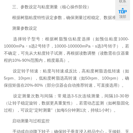
联系
三、参数设定与粘度测量（核心操作阶段）
顶部
根据树脂粘度特性设定参数，确保测量过程稳定、数据准确。
测量参数设定
选择转子型号：根据树脂预估粘度选择（如预估粘度1000-
10000mPa・s选2号转子，10000-100000mPa・s选3号转子），若
不确定，可先从大粘度转子试测，再根据读数调整（读数需在仪器量
程的10%-90%范围内，精度最高）。
设定转子转速：粘度与转速成反比，高粘度树脂选低转速（如
5rpm、10rpm），低粘度树脂选高转速（如50rpm、100rpm），确
保扭矩值在20%-80%（部分仪器会自动推荐转速，可直接选用）。
设定测量次数与间隔：常规选3-5次连续测量，间隔10-30秒
（让转子稳定旋转，数据更具重复性），若需动态监测（如树脂固化
过程），可设定“定时测量”（如每5分钟测1次，持续1小时）。
启动测量与过程监控
手动或自动降下转子：确保转子垂直浸入样品中心，无倾斜、无